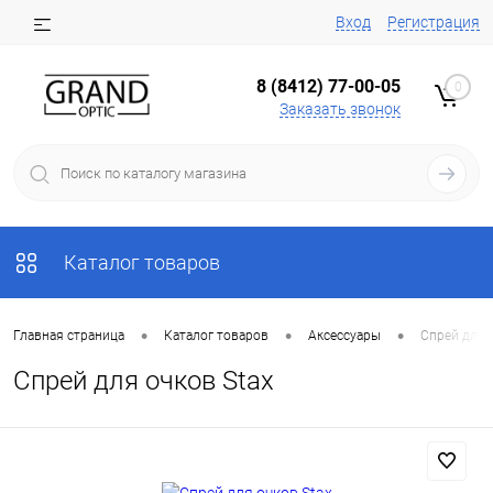
Вход
Регистрация
8 (8412) 77-00-05
0
Заказать звонок
Каталог товаров
•
•
•
Главная страница
Каталог товаров
Аксессуары
Спрей для 
Спрей для очков Stax