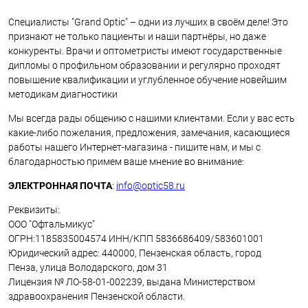
Специалисты "Grand Optic" – одни из лучших в своём деле! Это
признают не только пациенты и наши партнёры, но даже
конкуренты. Врачи и оптометристы имеют государственные
дипломы о профильном образовании и регулярно проходят
повышение квалификации и углубленное обучение новейшим
методикам диагностики
Мы всегда рады общению с нашими клиентами. Если у вас есть
какие-либо пожелания, предложения, замечания, касающиеся
работы нашего Интернет-магазина - пишите нам, и мы с
благодарностью примем ваше мнение во внимание:
ЭЛЕКТРОННАЯ ПОЧТА
:
info@optic58.ru
Реквизиты:
ООО "Офтальмикус"
ОГРН:1185835004574 ИНН/КПП 5836686409/583601001
Юридический адрес: 440000, Пензенская область, город
Пенза, улица Володарского, дом 31
Лицензия № ЛО-58-01-002239, выдана Министерством
здравоохранения Пензенской области.