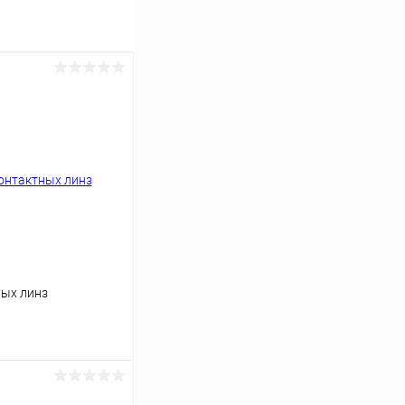
ных линз
ину