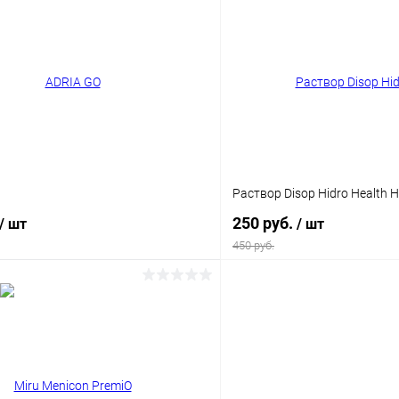
 клик
Сравнение
Купить в 1 клик
ое
Уточняйте наличие
В избранное
Объём
250 мл
Раствор Disop Hidro Health 
250 руб.
/ шт
/ шт
450 руб.
В корзину
В корз
 клик
Сравнение
Купить в 1 клик
ое
Уточняйте наличие
В избранное