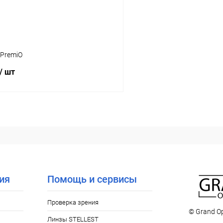
нз в упаковке::
Объём
100 мл
360 мл
 PremiO
/ шт
В корзину
 клик
Сравнение
ое
Уточняйте наличие
нз в упаковке::
ия
Помощь и сервисы
Проверка зрения
© Grand Op
Линзы STELLEST