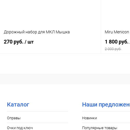
Цвет
Количество ли
30 шт.
Дорожный набор для МКЛ Мышка
Miru Menicon
270 руб.
1 800 руб.
/ шт
2 000 руб.
В корзину
Купить в 1 клик
Сравнение
Купить в 1
В избранное
Уточняйте наличие
В избранн
Цвет
Количество ли
Каталог
Наши предложен
6 шт.
Оправы
Новинки
Очки под ключ
Популярные товары