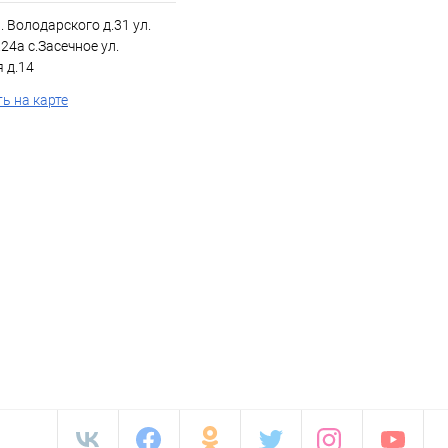
л. Володарского д.31 ул.
24а с.Засечное ул.
 д.14
ь на карте