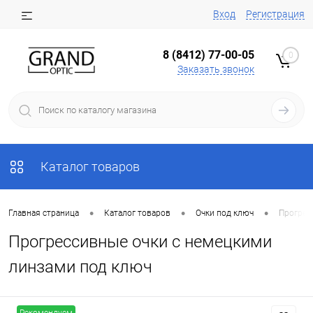
Вход
Регистрация
8 (8412) 77-00-05
0
Заказать звонок
Каталог товаров
•
•
•
Главная страница
Каталог товаров
Очки под ключ
Прогрес
Прогрессивные очки с немецкими
линзами под ключ