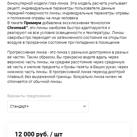
бинокулярной модели глаз-линза. Эта модель расчета учитывает
рецепт, индивидуальные параметры пользователя, данные
передней поверхности линзы, индивидуальные параметры оправы
и положение оправы на лице человека.
В пакете
Премиум
добавлена эксклюзивная технология
Chromea8™
, эти линзы наиболее быстро адаптируются и
реагируют на все условия освещенности и температуры. Линзы
сверхбыстро переходят из затемненного состояния на открытом
воздухе в прозрачное состояние при попадании в помещение.
Прогрессивная линза - это линза с разными диоптриями в разных
её частях. Таким образом, Вы прекрасно видите вдаль через
верхнюю часть линзы, на среднее расстояние через срединную
её часть и мелкие предметы и буквы газеты в Ваших руках, через
нижнюю часть линзы. В прогрессивной линзе переход диоптрий
плавный, без выраженной границы. Визуально линза ничем не
отличается от обычной линзы.
Варианты предложения::
Стандарт+
12 000 руб.
/ шт