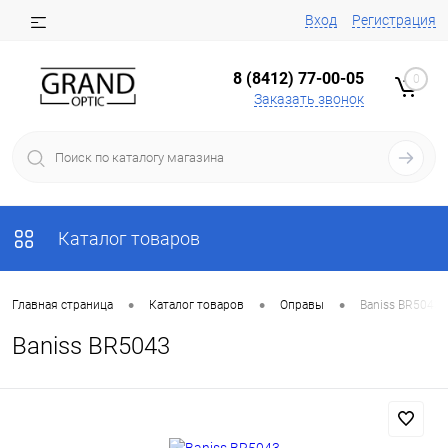
Вход
Регистрация
8 (8412) 77-00-05
0
Заказать звонок
Каталог товаров
•
•
•
Главная страница
Каталог товаров
Оправы
Baniss BR5043
Baniss BR5043