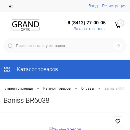
Вход
Регистрация
8 (8412) 77-00-05
0
Заказать звонок
Каталог товаров
•
•
•
Главная страница
Каталог товаров
Оправы
Baniss BR6038
Baniss BR6038