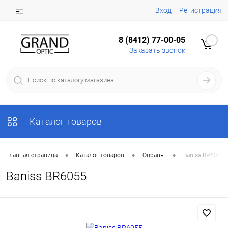
Вход
Регистрация
8 (8412) 77-00-05
0
Заказать звонок
Каталог товаров
•
•
•
Главная страница
Каталог товаров
Оправы
Baniss BR6055
Baniss BR6055