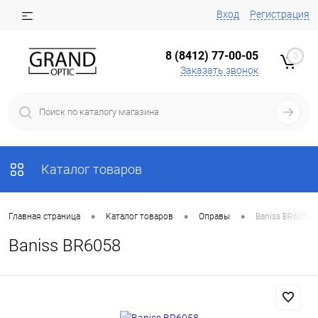
Вход
Регистрация
8 (8412) 77-00-05
0
Заказать звонок
Каталог товаров
•
•
•
Главная страница
Каталог товаров
Оправы
Baniss BR6058
Baniss BR6058