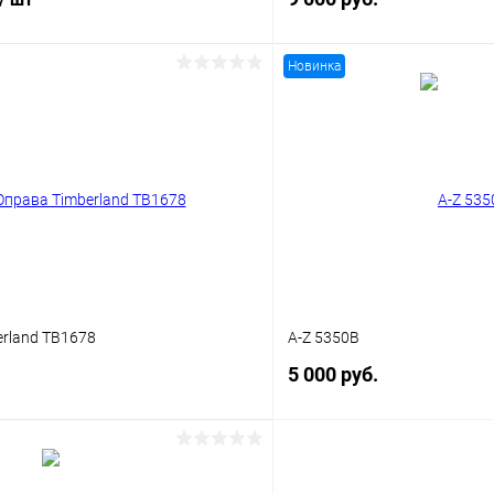
Новинка
В корз
В корзину
Купить в 1 клик
 клик
Сравнение
В избранное
ое
Уточняйте наличие
rland TB1678
A-Z 5350B
5 000 руб.
В корзину
В корз