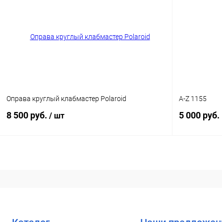
Купить в 1
Купить в 1 клик
Сравнение
В избранн
В избранное
Уточняйте наличие
Оправа круглый клабмастер Polaroid
A-Z 1155
8 500 руб.
5 000 руб.
/ шт
В корзину
Купить в 1
Купить в 1 клик
Сравнение
В избранн
В избранное
Уточняйте наличие