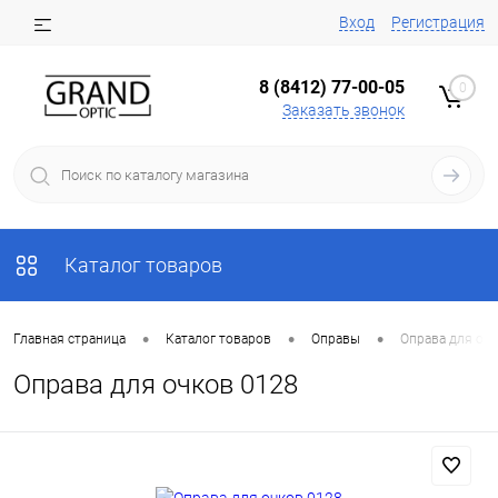
Вход
Регистрация
8 (8412) 77-00-05
0
Заказать звонок
Каталог товаров
•
•
•
Главная страница
Каталог товаров
Оправы
Оправа для очк
Оправа для очков 0128