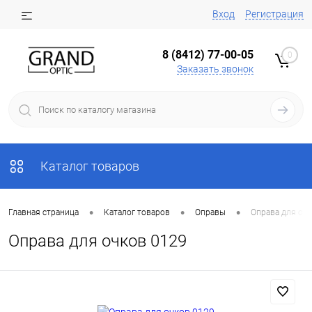
Вход
Регистрация
8 (8412) 77-00-05
0
Заказать звонок
Каталог товаров
•
•
•
Главная страница
Каталог товаров
Оправы
Оправа для очк
Оправа для очков 0129