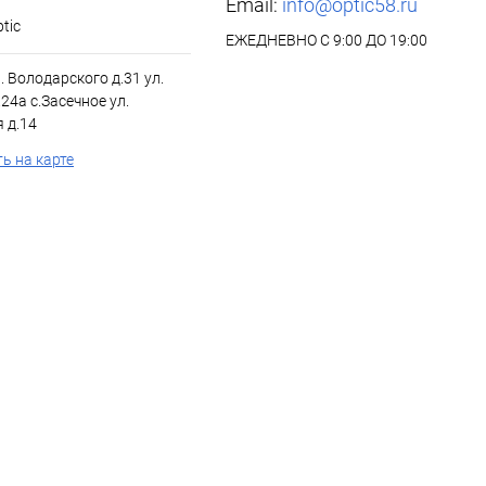
Email:
info@optic58.ru
tic
ЕЖЕДНЕВНО С 9:00 ДО 19:00
л. Володарского д.31 ул.
24а с.Засечное ул.
 д.14
ь на карте