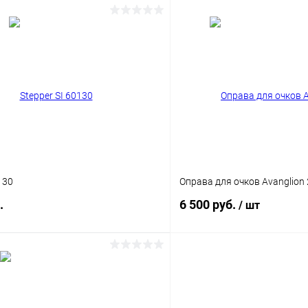
В корзину
В корз
 клик
Сравнение
Купить в 1 клик
ое
Уточняйте наличие
В избранное
130
Оправа для очков Avanglion
.
6 500 руб.
/ шт
В корзину
В корз
 клик
Сравнение
Купить в 1 клик