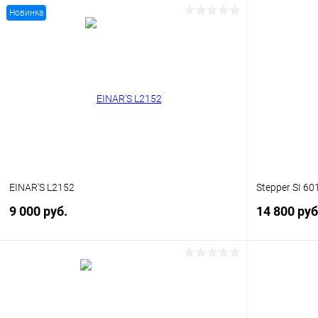
Новинка
В корзину
Купить в 1 клик
Сравнение
Купить в 1
В избранное
Уточняйте наличие
В избранн
EINAR'S L2152
Stepper SI 60
9 000 руб.
14 800 руб
В корзину
Купить в 1 клик
Сравнение
Купить в 1