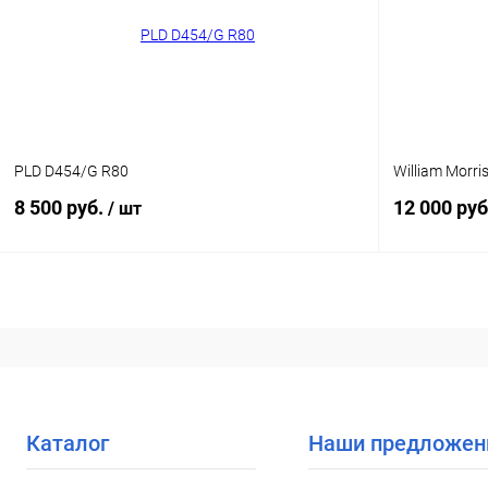
В избранное
Уточняйте наличие
В избранн
PLD D454/G R80
William Morri
8 500 руб.
12 000 руб
/ шт
В корзину
Купить в 1
Купить в 1 клик
Сравнение
В избранн
В избранное
Уточняйте наличие
Каталог
Наши предложен