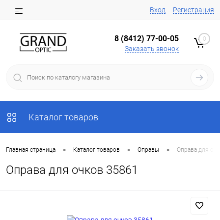
Вход
Регистрация
8 (8412) 77-00-05
0
Заказать звонок
Каталог товаров
•
•
•
Главная страница
Каталог товаров
Оправы
Оправа для оч
Оправа для очков 35861