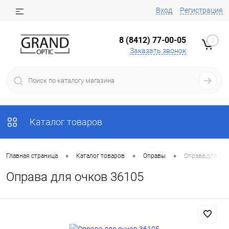
Вход
Регистрация
8 (8412) 77-00-05
0
Заказать звонок
Каталог товаров
•
•
•
Главная страница
Каталог товаров
Оправы
Оправа для оч
Оправа для очков 36105