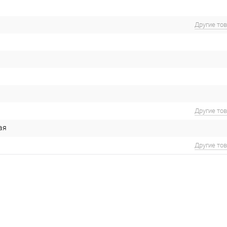
Другие то
Другие то
ая
Другие то