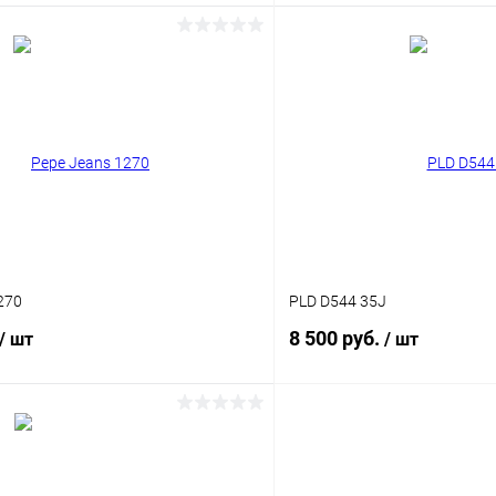
В корзину
В корз
 клик
Сравнение
Купить в 1 клик
ое
Уточняйте наличие
В избранное
270
PLD D544 35J
8 500 руб.
/ шт
/ шт
В корзину
В корз
 клик
Сравнение
Купить в 1 клик