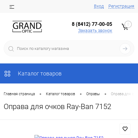
Вход
Регистрация
8 (8412) 77-00-05
0
Заказать звонок
Каталог товаров
•
•
•
Главная страница
Каталог товаров
Оправы
Оправа для очк
Оправа для очков Ray-Ban 7152