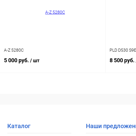
В избранное
Уточняйте наличие
В избранн
A-Z 5280C
PLD D530 S9
5 000 руб.
8 500 руб.
/ шт
В корзину
Купить в 1 клик
Сравнение
Купить в 1
В избранное
Уточняйте наличие
В избранн
Каталог
Наши предложен