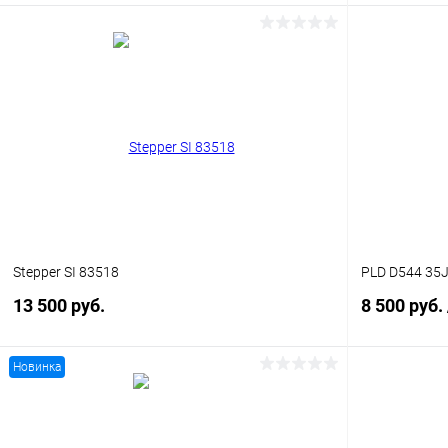
В корзину
Купить в 1 клик
Сравнение
Купить в 1
В избранное
Уточняйте наличие
В избранн
Stepper SI 83518
PLD D544 35
13 500 руб.
8 500 руб.
Новинка
В корзину
Купить в 1 клик
Сравнение
Купить в 1