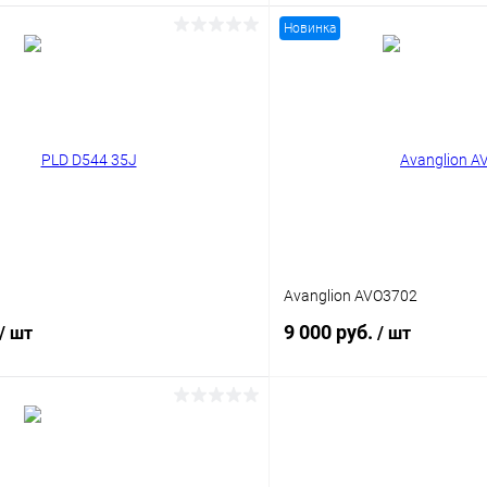
Новинка
В корзину
В корз
 клик
Сравнение
Купить в 1 клик
ое
Уточняйте наличие
В избранное
J
Avanglion AVO3702
9 000 руб.
/ шт
/ шт
В корзину
В корз
 клик
Сравнение
Купить в 1 клик