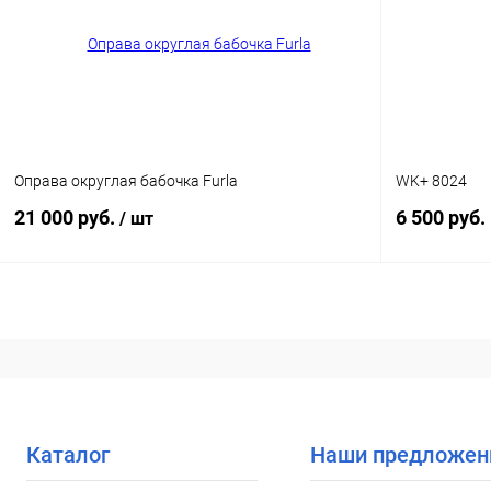
В избранное
Уточняйте наличие
В избранн
Оправа округлая бабочка Furla
WK+ 8024
21 000 руб.
6 500 руб.
/ шт
В корзину
Купить в 1
Купить в 1 клик
Сравнение
В избранн
В избранное
Уточняйте наличие
Каталог
Наши предложен