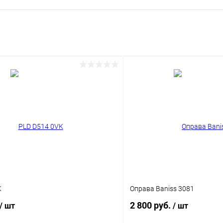
K
Оправа Baniss 3081
2 800 руб.
/ шт
/ шт