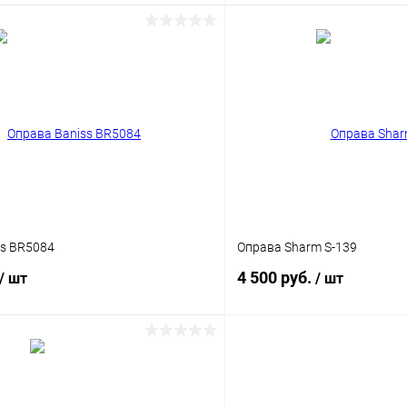
В корзину
В корз
 клик
Сравнение
Купить в 1 клик
ое
Уточняйте наличие
В избранное
ss BR5084
Оправа Sharm S-139
4 500 руб.
/ шт
/ шт
В корзину
В корз
 клик
Сравнение
Купить в 1 клик