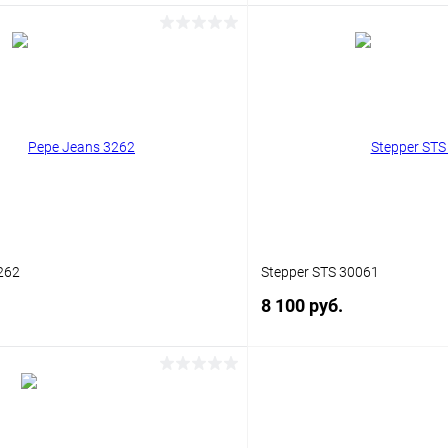
В корзину
В корз
 клик
Сравнение
Купить в 1 клик
ое
Уточняйте наличие
В избранное
262
Stepper STS 30061
8 100 руб.
В корзину
В корз
 клик
Сравнение
Купить в 1 клик