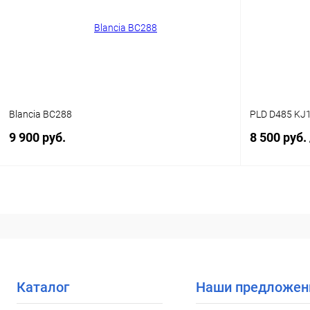
В избранное
Уточняйте наличие
В избранн
Blancia BC288
PLD D485 KJ
9 900 руб.
8 500 руб.
В корзину
Купить в 1 клик
Сравнение
Купить в 1
В избранное
Уточняйте наличие
В избранн
Каталог
Наши предложен