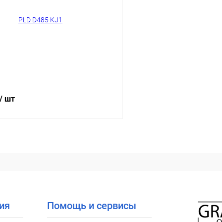
ое
Уточняйте наличие
В избранное
1
/ шт
В корзину
 клик
Сравнение
ое
Уточняйте наличие
ия
Помощь и сервисы