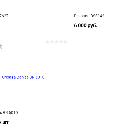
 7627
Despada DS5142
6 000 руб.
В корзину
В корз
 клик
Сравнение
Купить в 1 клик
ое
Уточняйте наличие
В избранное
s BR 6010
/ шт