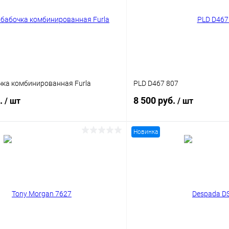
чка комбинированная Furla
PLD D467 807
б.
8 500 руб.
/ шт
/ шт
Новинка
В корзину
В корз
 клик
Сравнение
Купить в 1 клик
ое
Уточняйте наличие
В избранное