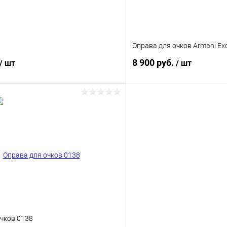
9
Оправа для очков Armani Ex
8 900 руб.
/ шт
/ шт
В корзину
В корз
 клик
Сравнение
Купить в 1 клик
ое
Уточняйте наличие
В избранное
чков 0138