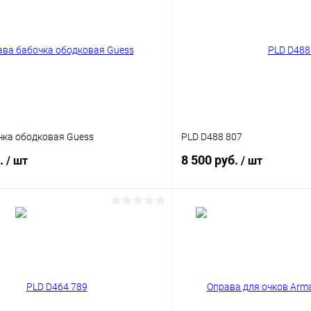
чка ободковая Guess
PLD D488 807
б.
8 500 руб.
/ шт
/ шт
В корзину
В корз
 клик
Сравнение
Купить в 1 клик
ое
Уточняйте наличие
В избранное