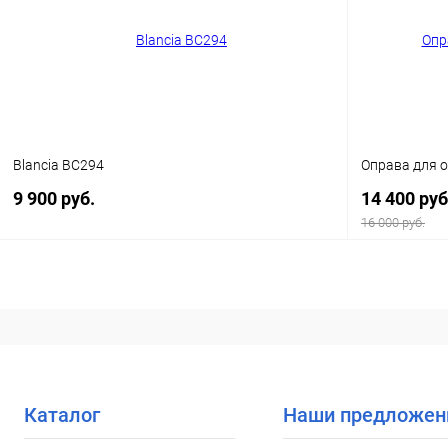
В избранное
Уточняйте наличие
В избранн
Blancia BC294
Оправа для о
9 900 руб.
14 400 руб
16 000 руб.
В корзину
Купить в 1 клик
Сравнение
Купить в 1
В избранное
Уточняйте наличие
В избранн
Каталог
Наши предложен