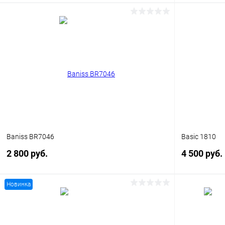
В корзину
Купить в 1 клик
Сравнение
Купить в 1
В избранное
Уточняйте наличие
В избранн
Baniss BR7046
Basic 1810
2 800 руб.
4 500 руб.
Новинка
В корзину
Купить в 1 клик
Сравнение
Купить в 1