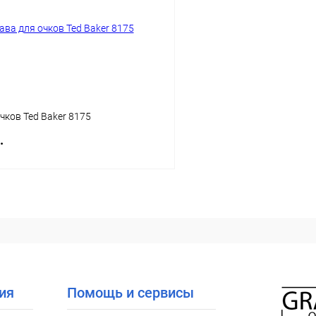
ое
Уточняйте наличие
В избранное
чков Ted Baker 8175
.
В корзину
 клик
Сравнение
ое
Уточняйте наличие
ия
Помощь и сервисы