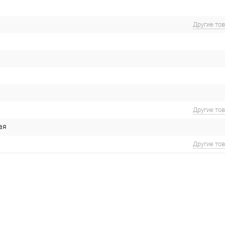
Другие то
Другие то
ая
Другие то