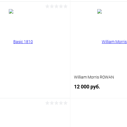
В корзину
В корз
 клик
Сравнение
Купить в 1 клик
ое
Уточняйте наличие
В избранное
William Morris ROWAN
12 000 руб.
В корзину
В корз
 клик
Сравнение
Купить в 1 клик