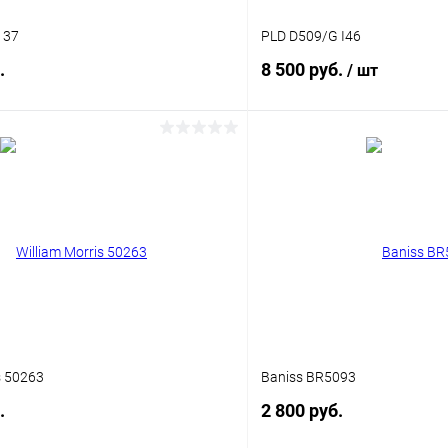
137
PLD D509/G I46
.
8 500 руб.
/ шт
В корзину
В корз
 клик
Сравнение
Купить в 1 клик
ое
Уточняйте наличие
В избранное
s 50263
Baniss BR5093
.
2 800 руб.