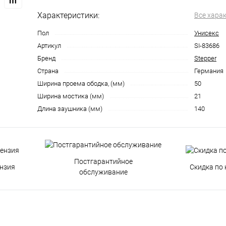
Характеристики:
Все хара
Пол
Унисекс
Артикул
SI-83686
Бренд
Stepper
Страна
Германия
Ширина проема ободка, (мм)
50
Ширина мостика (мм)
21
Длина заушника (мм)
140
Постгарантийное
нзия
Скидка по 
обслуживание