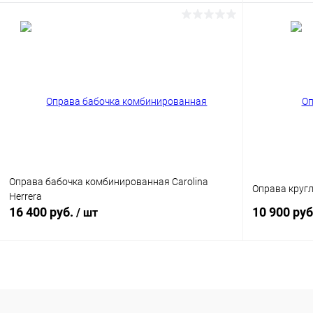
В корзину
Купить в 1 клик
Сравнение
Купить в 1
В избранное
Уточняйте наличие
В избранн
Оправа бабочка комбинированная Carolina
Оправа круг
Herrera
16 400 руб.
10 900 ру
/ шт
В корзину
Купить в 1 клик
Сравнение
Купить в 1