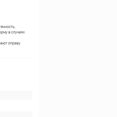
генность,
орму в случаях
лают оправу