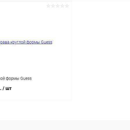
В корзину
В корз
 клик
Сравнение
Купить в 1 клик
ое
Уточняйте наличие
В избранное
лой формы Guess
б.
/ шт
В корзину
 клик
Сравнение