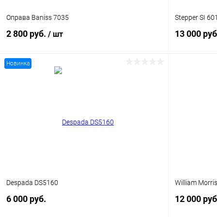
Оправа Baniss 7035
Stepper SI 60
2 800 руб.
13 000 руб
/ шт
Новинка
В корзину
Купить в 1
Купить в 1 клик
Сравнение
В избранн
В избранное
Уточняйте наличие
Despada DS5160
William Morri
6 000 руб.
12 000 руб