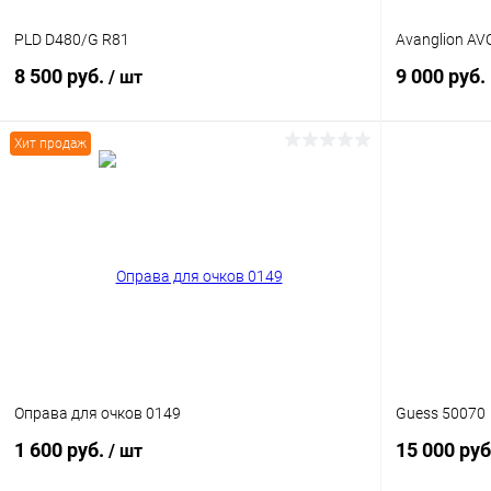
PLD D480/G R81
Avanglion AV
8 500 руб.
9 000 руб.
/ шт
Хит продаж
В корзину
Купить в 1
Купить в 1 клик
Сравнение
В избранн
В избранное
Уточняйте наличие
Оправа для очков 0149
Guess 50070
1 600 руб.
15 000 руб
/ шт