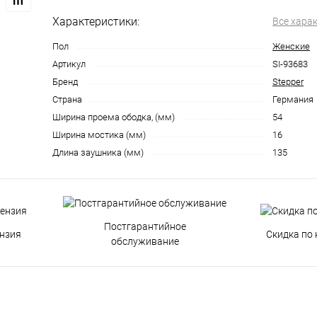
Характеристики:
Все хара
Пол
Женские
Артикул
SI-93683
Бренд
Stepper
Страна
Германия
Ширина проема ободка, (мм)
54
Ширина мостика (мм)
16
Длина заушника (мм)
135
Постгарантийное
нзия
Скидка по 
обслуживание