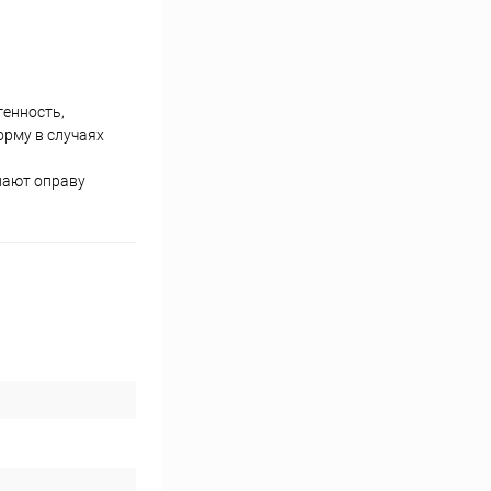
генность,
орму в случаях
лают оправу