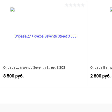
В корзину
Купить в 1
Купить в 1 клик
Сравнение
В избранн
В избранное
Уточняйте наличие
Оправа для очков Seventh Street S 303
Оправа Bani
8 500 руб.
2 800 руб.
В корзину
Купить в 1 клик
Сравнение
Купить в 1