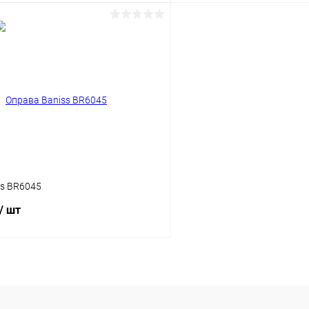
В корзину
В корз
 клик
Сравнение
Купить в 1 клик
ое
Уточняйте наличие
В избранное
ss BR6045
/ шт
В корзину
 клик
Сравнение