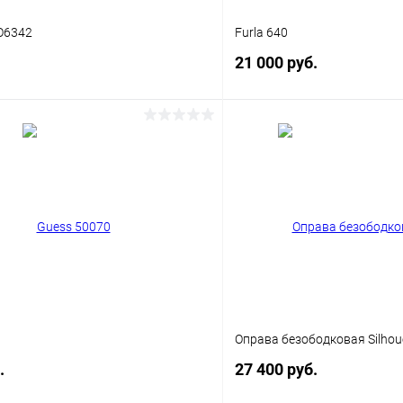
O6342
Furla 640
21 000 руб.
В корзину
В корз
 клик
Сравнение
Купить в 1 клик
ое
Уточняйте наличие
В избранное
Оправа безободковая Silhou
.
27 400 руб.