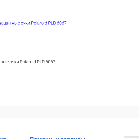
 клик
Сравнение
Купить в 1 клик
ое
Уточняйте наличие
В избранное
ые очки Polaroid PLD 6067
В корзину
 клик
Сравнение
ое
Уточняйте наличие