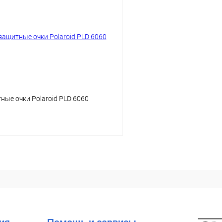
 клик
Сравнение
Купить в 1 клик
ое
Уточняйте наличие
В избранное
ые очки Polaroid PLD 6060
В корзину
 клик
Сравнение
ое
Уточняйте наличие