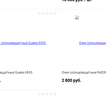
В корзину
В корз
 клик
Сравнение
Купить в 1 клик
ое
Уточняйте наличие
В избранное
защитные Guess 6955
Очки солнцезащитные R403
.
2 800 руб.
В корзину
В корз