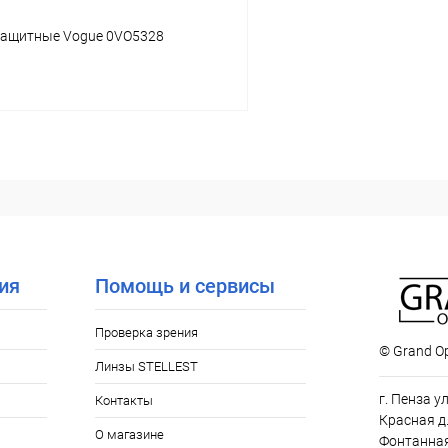
защитные Vogue 0VO5328
В корзину
 клик
Сравнение
ое
Уточняйте наличие
ия
Помощь и сервисы
Проверка зрения
© Grand Op
Линзы STELLEST
г. Пенза у
Контакты
Красная д.
О магазине
Фонтанная