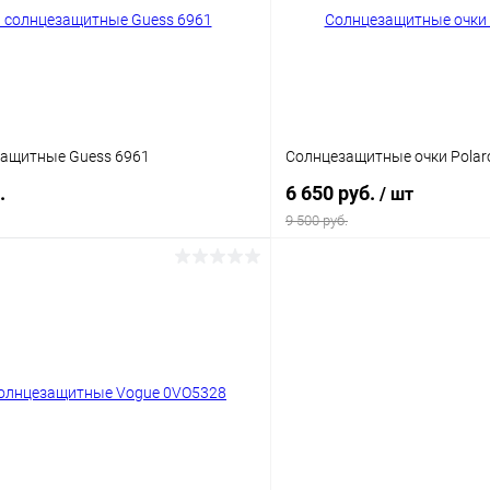
ое
Уточняйте наличие
В избранное
защитные Guess 6961
Солнцезащитные очки Polaro
.
6 650 руб.
/ шт
9 500 руб.
В корзину
В корз
 клик
Сравнение
Купить в 1 клик
ое
Уточняйте наличие
В избранное