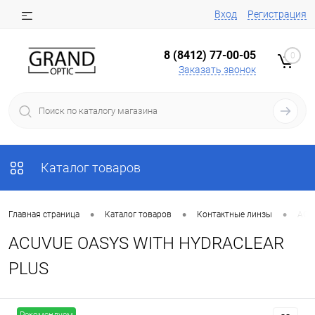
Вход
Регистрация
8 (8412) 77-00-05
0
Заказать звонок
Каталог товаров
•
•
•
Главная страница
Каталог товаров
Контактные линзы
ACU
ACUVUE OASYS WITH HYDRACLEAR
PLUS