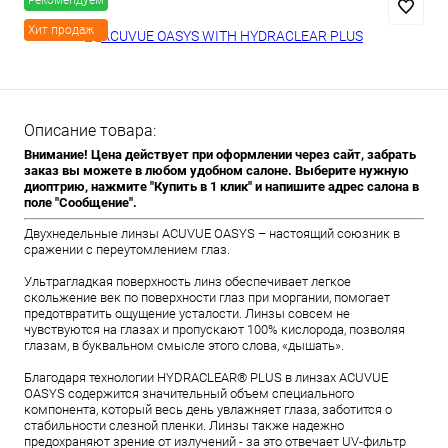
Рекомендуем
Хит продаж
Описание товара:
Внимание! Цена действует при оформлении через сайт, забрать
заказ вы можете в любом удобном салоне. Выберите нужную
диоптрию, нажмите "Купить в 1 клик" и напишите адрес салона в
поле "Сообщение".
Двухнедельные линзы ACUVUE OASYS – настоящий союзник в
сражении с переутомлением глаз.
Ультрагладкая поверхность линз обеспечивает легкое
скольжение век по поверхности глаз при моргании, помогает
предотвратить ощущение усталости. Линзы совсем не
чувствуются на глазах и пропускают 100% кислорода, позволяя
глазам, в буквальном смысле этого слова, «дышать».
Благодаря технологии HYDRACLEAR® PLUS в линзах ACUVUE
OASYS содержится значительный объем специального
компонента, который весь день увлажняет глаза, заботится о
стабильности слезной пленки. Линзы также надежно
предохраняют зрение от излучений - за это отвечает UV-фильтр