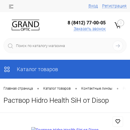
Вход
Регистрация
8 (8412) 77-00-05
0
Заказать звонок
Каталог товаров
•
•
•
Главная страница
Каталог товаров
Контактные линзы
Раст
Раствор Hidro Health SiH от Disop