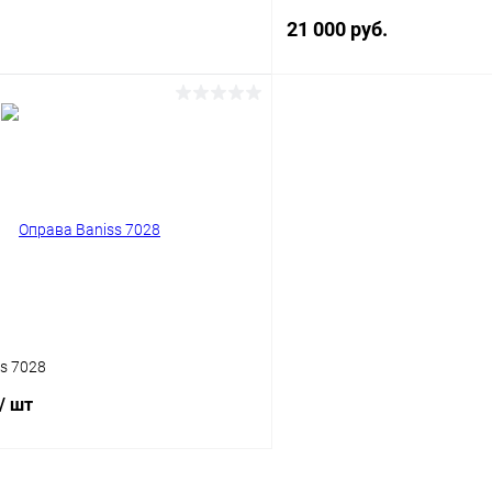
21 000 руб.
В корзину
В корз
 клик
Сравнение
Купить в 1 клик
ое
Уточняйте наличие
В избранное
s 7028
/ шт