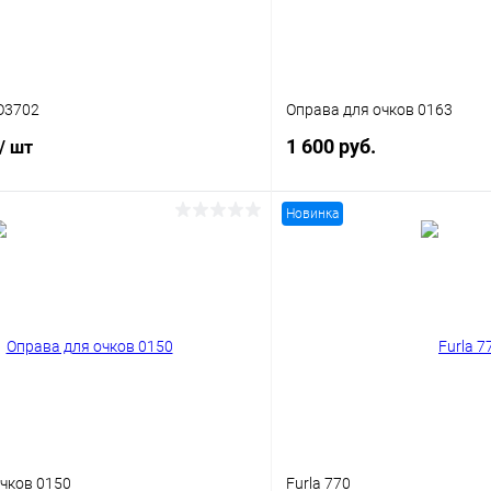
O3702
Оправа для очков 0163
1 600 руб.
/ шт
Новинка
В корз
В корзину
Купить в 1 клик
 клик
Сравнение
В избранное
ое
Уточняйте наличие
чков 0150
Furla 770