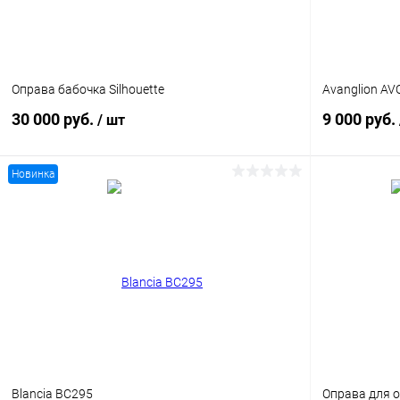
Оправа бабочка Silhouette
Avanglion AV
30 000 руб.
9 000 руб.
/ шт
Новинка
В корзину
Купить в 1 клик
Сравнение
Купить в 1
В избранное
Уточняйте наличие
В избранн
Blancia BC295
Оправа для о