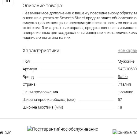
Описание товара:
Незаменимое дополнение к вашему повседневному образу: 
очков из ацетата от Seventh Street представляет обновление
силуэтов, сочетающих непреходящую элегантность со свежи
оттенком. Эти ацетатные оправы, представленные в изысканн
вневременных цветах, дополнены изящными металлическим
надписью логотипа на них.
Характеристики:
Все хара
Пол
Мужские
Артикул
SAF-10680
Бренд
Safilo
Страна
Италия
Наши предложения
Новинка
Ширина проема ободка, (мм)
57
Ширина мостика (мм)
18