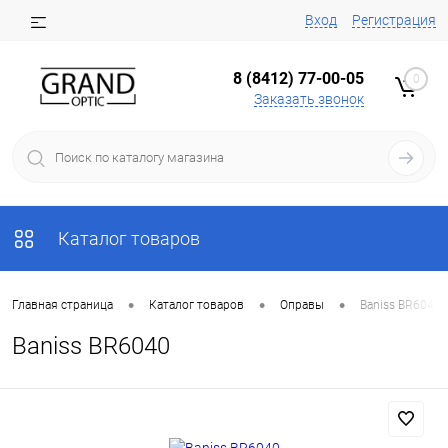
Вход
Регистрация
8 (8412) 77-00-05
0
Заказать звонок
Каталог товаров
•
•
•
Главная страница
Каталог товаров
Оправы
Baniss BR6040
Baniss BR6040