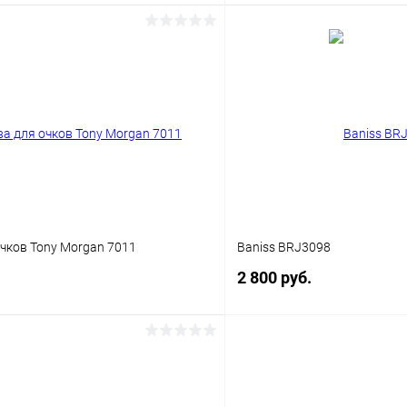
В корзину
В корз
 клик
Сравнение
Купить в 1 клик
ое
Уточняйте наличие
В избранное
чков Tony Morgan 7011
Baniss BRJ3098
2 800 руб.
В корзину
В корз
 клик
Сравнение
Купить в 1 клик