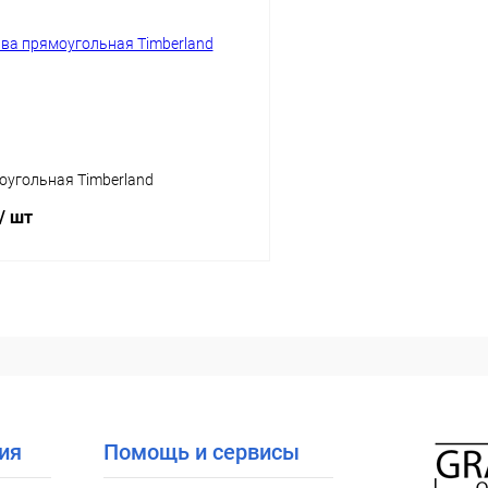
ое
Уточняйте наличие
В избранное
оугольная Timberland
/ шт
В корзину
 клик
Сравнение
ое
Уточняйте наличие
ия
Помощь и сервисы