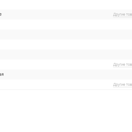
е
Другие то
Другие то
ая
Другие то