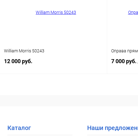
В избранное
Уточняйте наличие
В избранн
William Morris 50243
Оправа прям
12 000 руб.
7 000 руб.
В корзину
Купить в 1 клик
Сравнение
Купить в 1
В избранное
Уточняйте наличие
В избранн
Каталог
Наши предложен