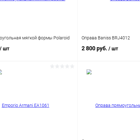
оугольная мягкой формы Polaroid
Оправа Baniss BRJ4012
2 800 руб.
/ шт
/ шт
В корзину
В корз
 клик
Сравнение
Купить в 1 клик
ое
Уточняйте наличие
В избранное