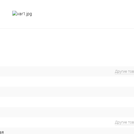
Другие то
Другие то
ая