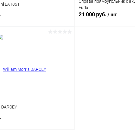
Оправа прямоугольник с ак
ni EA1061
Furla
.
21 000 руб.
/ шт
В корзину
В корз
 клик
Сравнение
Купить в 1 клик
ое
Уточняйте наличие
В избранное
is DARCEY
.