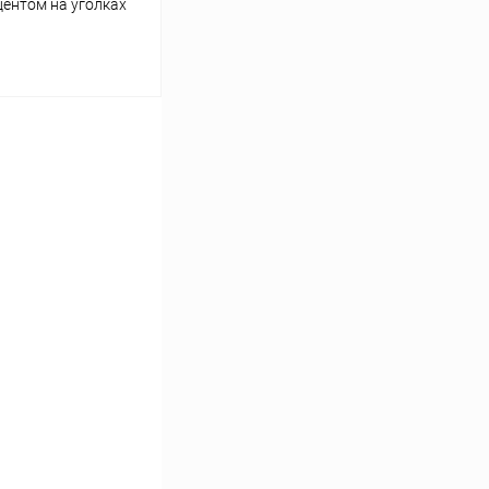
центом на уголках
ину
Сравнение
Уточняйте наличие