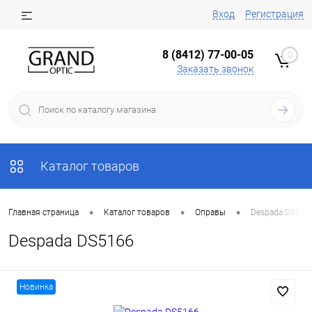
Вход
Регистрация
8 (8412) 77-00-05
0
Заказать звонок
Каталог товаров
•
•
•
Главная страница
Каталог товаров
Оправы
Despada DS516
Despada DS5166
Новинка