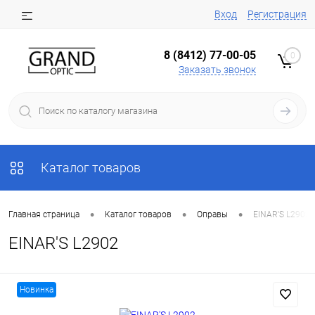
Вход
Регистрация
8 (8412) 77-00-05
0
Заказать звонок
Каталог товаров
•
•
•
Главная страница
Каталог товаров
Оправы
EINAR'S L2902
EINAR'S L2902
Новинка