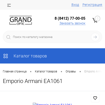
Вход
Регистрация
8 (8412) 77-00-05
0
Заказать звонок
Каталог товаров
•
•
•
Главная страница
Каталог товаров
Оправы
Emporio Arman
Emporio Armani EA1061