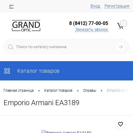
Вход
Регистрация
8 (8412) 77-00-05
0
Заказать звонок
Каталог товаров
•
•
•
Главная страница
Каталог товаров
Оправы
Emporio Arman
Emporio Armani EA3189