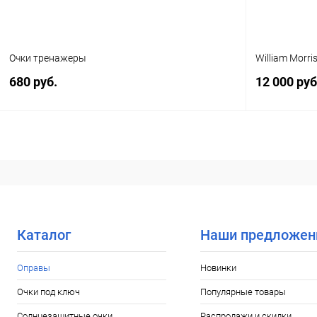
Очки тренажеры
William Morri
680 руб.
12 000 руб
В корзину
Купить в 1 клик
Сравнение
Купить в 1
В избранное
Уточняйте наличие
В избранн
Каталог
Наши предложен
Оправы
Новинки
Очки под ключ
Популярные товары
Солнцезащитные очки
Распродажи и скидки