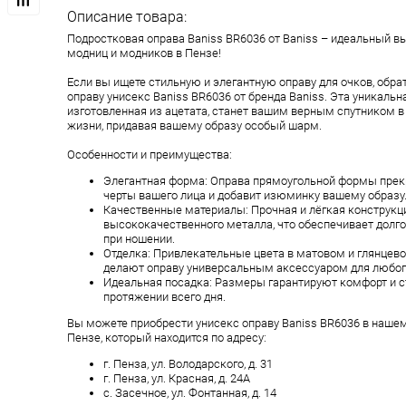
Описание товара:
Подростковая оправа Baniss BR6036 от Baniss – идеальный в
модниц и модников в Пензе!
Если вы ищете стильную и элегантную оправу для очков, обра
оправу унисекс Baniss BR6036 от бренда Baniss. Эта уникальн
изготовленная из ацетата, станет вашим верным спутником в
жизни, придавая вашему образу особый шарм.
Особенности и преимущества:
Элегантная форма: Оправа прямоугольной формы прек
черты вашего лица и добавит изюминку вашему образу
Качественные материалы: Прочная и лёгкая конструкц
высококачественного металла, что обеспечивает долг
при ношении.
Отделка: Привлекательные цвета в матовом и глянцев
делают оправу универсальным аксессуаром для любог
Идеальная посадка: Размеры гарантируют комфорт и с
протяжении всего дня.
Вы можете приобрести унисекс оправу Baniss BR6036 в нашем
Пензе, который находится по адресу:
г. Пенза, ул. Володарского, д. 31
г. Пенза, ул. Красная, д. 24А
с. Засечное, ул. Фонтанная, д. 14