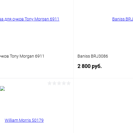
 клик
Сравнение
Купить в 1 клик
ое
Уточняйте наличие
В избранное
чков Tony Morgan 6911
Baniss BRJ3086
2 800 руб.
В корзину
В корз
 клик
Сравнение
Купить в 1 клик
ое
Уточняйте наличие
В избранное