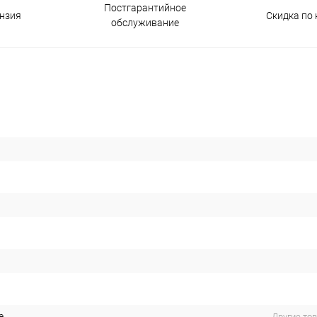
Постгарантийное
нзия
Скидка по 
обслуживание
е
Другие то