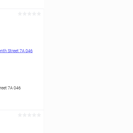
reet 7A 046
ину