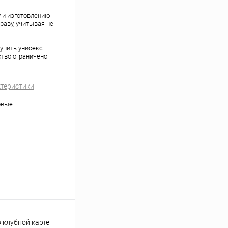
у и изготовлению
раву, учитывая не
упить унисекс
тво ограничено!
ктеристики
овые