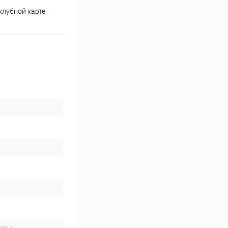
клубной карте
вары