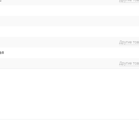
Другие то
ая
Другие то