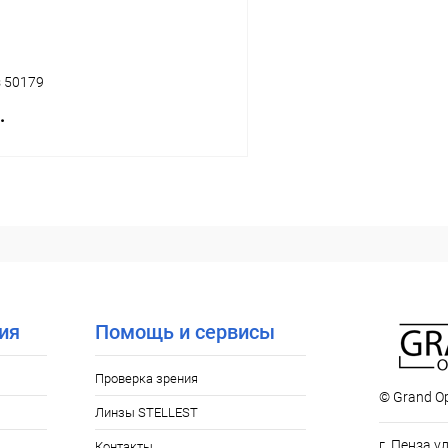
s 50179
.
В корзину
 клик
Сравнение
ое
Уточняйте наличие
ия
Помощь и сервисы
Проверка зрения
© Grand Op
Линзы STELLEST
г. Пенза у
Контакты