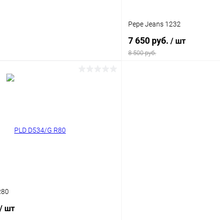
Pepe Jeans 1232
7 650 руб.
/ шт
8 500 руб.
В корзину
В корз
 клик
Сравнение
Купить в 1 клик
ое
Уточняйте наличие
В избранное
R80
/ шт