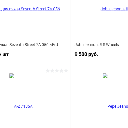
чков Seventh Street 7A 056 MVU
John Lennon JLS Wheels
9 500 руб.
/ шт
В корз
В корзину
Купить в 1 клик
 клик
Сравнение
В избранное
ое
Уточняйте наличие