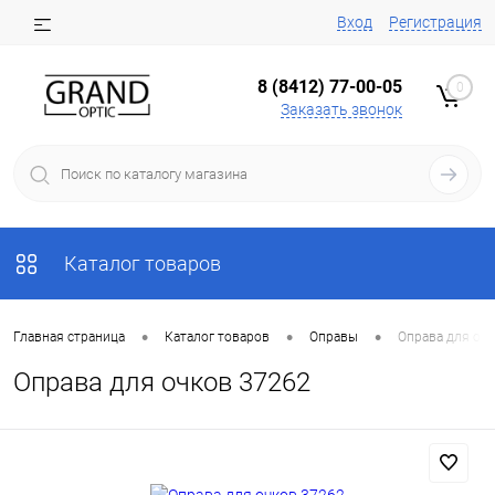
Вход
Регистрация
8 (8412) 77-00-05
0
Заказать звонок
Каталог товаров
•
•
•
Главная страница
Каталог товаров
Оправы
Оправа для оч
Оправа для очков 37262