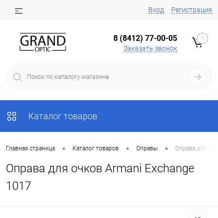
Вход
Регистрация
8 (8412) 77-00-05
0
Заказать звонок
Каталог товаров
•
•
•
Главная страница
Каталог товаров
Оправы
Оправа для очк
Оправа для очков Armani Exchange
1017