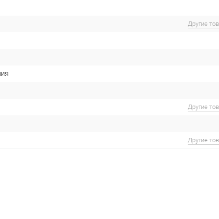
Другие то
ния
Другие то
Другие то