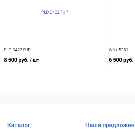
В избранное
Уточняйте наличие
В избранн
PLD D422 PJP
WK+ 5231
8 500 руб.
6 500 руб.
/ шт
В корзину
Купить в 1
Купить в 1 клик
Сравнение
В избранн
В избранное
Уточняйте наличие
Каталог
Наши предложен