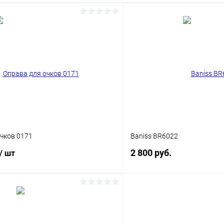
В корзину
В корз
 клик
Сравнение
Купить в 1 клик
ое
Уточняйте наличие
В избранное
чков 0171
Baniss BR6022
2 800 руб.
/ шт
В корз
В корзину
Купить в 1 клик
 клик
Сравнение