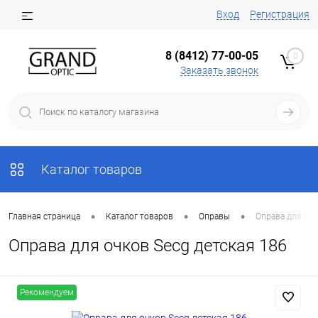
Вход
Регистрация
8 (8412) 77-00-05
0
Заказать звонок
Каталог товаров
•
•
•
Главная страница
Каталог товаров
Оправы
Оправа для очк
Оправа для очков Secg детская 186
Рекомендуем