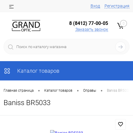
Вход
Регистрация
8 (8412) 77-00-05
0
Заказать звонок
Каталог товаров
•
•
•
Главная страница
Каталог товаров
Оправы
Baniss BR5033
Baniss BR5033