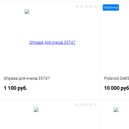
Новинка
В корзину
Купить в 1 клик
Сравнение
Купить в 1
В избранное
Уточняйте наличие
В избранн
Оправа для очков 35747
Polaroid D48
1 100 руб.
10 000 руб
В корзину
Купить в 1 клик
Сравнение
Купить в 1