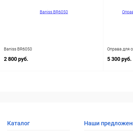
В избранное
Уточняйте наличие
В избранн
Baniss BR6050
Оправа для о
2 800 руб.
5 300 руб.
В корзину
Купить в 1 клик
Сравнение
Купить в 1
В избранное
Уточняйте наличие
В избранн
Каталог
Наши предложен