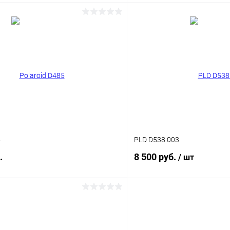
В корзину
В корз
 клик
Сравнение
Купить в 1 клик
ое
Уточняйте наличие
В избранное
5
PLD D538 003
.
8 500 руб.
/ шт
В корзину
В корз
 клик
Сравнение
Купить в 1 клик