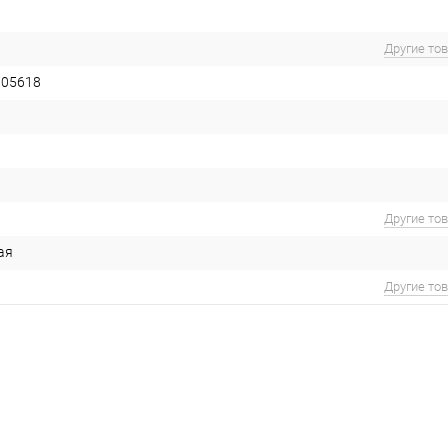
Другие то
105618
Другие то
ая
Другие то