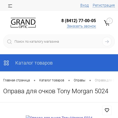
Вход
Регистрация
8 (8412) 77-00-05
0
Заказать звонок
Каталог товаров
•
•
•
Главная страница
Каталог товаров
Оправы
Оправа для очк
Оправа для очков Tony Morgan 5024