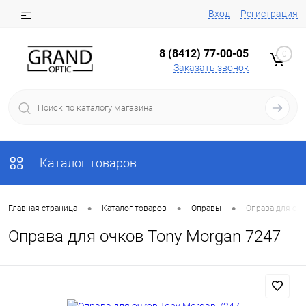
Вход
Регистрация
8 (8412) 77-00-05
0
Заказать звонок
Каталог товаров
•
•
•
Главная страница
Каталог товаров
Оправы
Оправа для очк
Оправа для очков Tony Morgan 7247