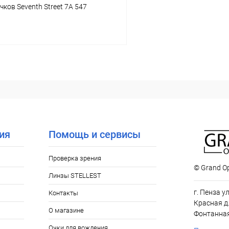
чков Seventh Street 7A 547
В корзину
 клик
Сравнение
ое
Уточняйте наличие
ия
Помощь и сервисы
Проверка зрения
© Grand Op
Линзы STELLEST
г. Пенза у
Контакты
Красная д.
О магазине
Фонтанная
Очки для вождения