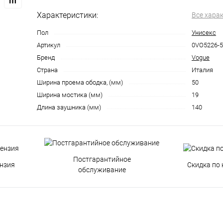
Характеристики:
Все хара
Пол
Унисекс
Артикул
0VO5226-5
Бренд
Vogue
Страна
Италия
Ширина проема ободка, (мм)
50
Ширина мостика (мм)
19
Длина заушника (мм)
140
Постгарантийное
нзия
Скидка по 
обслуживание