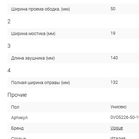
50
Ширина проема ободка, (мм)
2
19
Ширина мостика (мм)
3
140
Длина заушника (мм)
4
132
Полная ширина оправы (мм)
Прочие
Унисекс
Пол
0VO5226-50-1
Артикул
Vogue
Бренд
Италия
Страна