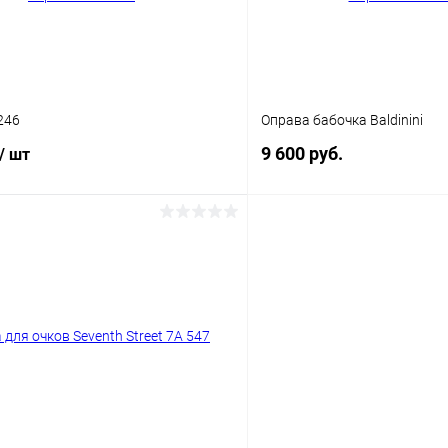
246
Оправа бабочка Baldinini
9 600 руб.
/ шт
В корз
В корзину
Купить в 1 клик
 клик
Сравнение
В избранное
ое
Уточняйте наличие