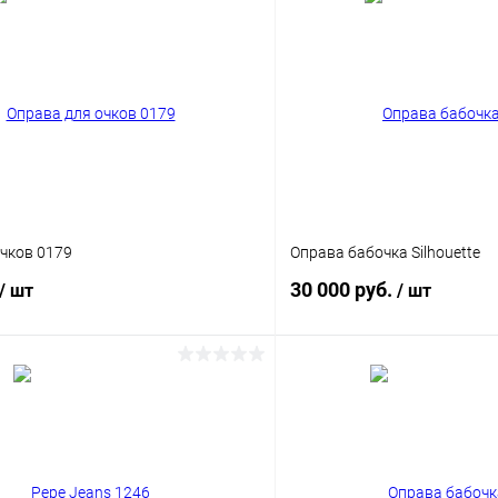
чков 0179
Оправа бабочка Silhouette
30 000 руб.
/ шт
/ шт
В корзину
В корз
 клик
Сравнение
Купить в 1 клик
ое
Уточняйте наличие
В избранное