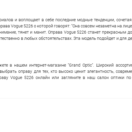
иалов и воплощает в себе последние модные тенденции, сочетая
рава Vogue 5226 о которой говорят: “Она совсем незаметна на лице
внимание, тянет и манит. Оправа Vogue 5226 станет прекрасным д
ественно в любых обстоятельствах. Эта модель подойдет и для д
ете в нашем интернет-магазине "Grand Optic". Широкий ассорт
выбрать оправу для тех, кто высоко ценит элегантность, соврем
раву Vogue 5226 онлайн или загляните в наш салон оптики по 