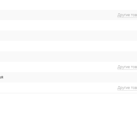
Другие то
Другие то
ая
Другие то