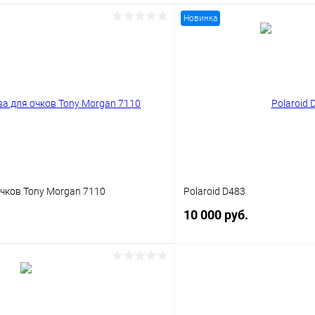
Новинка
В корз
В корзину
Купить в 1 клик
 клик
Сравнение
В избранное
ое
Уточняйте наличие
чков Tony Morgan 7110
Polaroid D483
10 000 руб.
В корзину
В корз
 клик
Сравнение
Купить в 1 клик