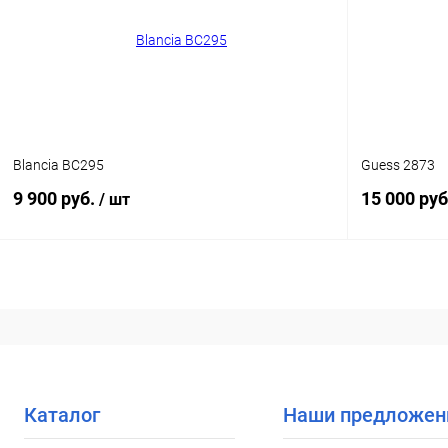
В избранное
Уточняйте наличие
В избранн
Blancia BC295
Guess 2873
9 900 руб.
15 000 руб
/ шт
В корзину
Купить в 1
Купить в 1 клик
Сравнение
В избранн
В избранное
Уточняйте наличие
Каталог
Наши предложен