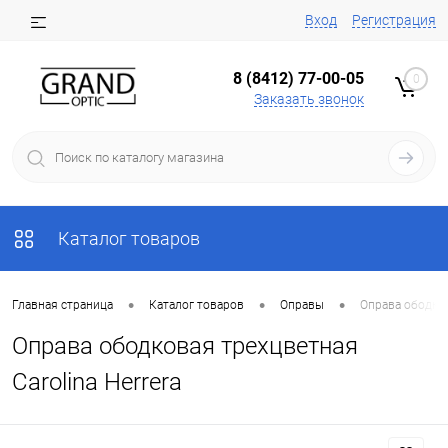
Вход
Регистрация
8 (8412) 77-00-05
0
Заказать звонок
Каталог товаров
•
•
•
Главная страница
Каталог товаров
Оправы
Оправа ободков
Оправа ободковая трехцветная
Carolina Herrera